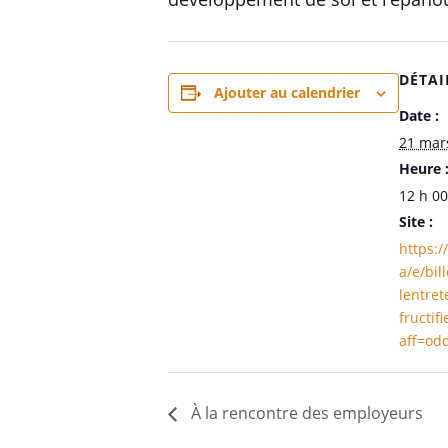
DÉTAI
Ajouter au calendrier
Date :
21 mar
Heure 
12 h 00
Site :
https:/
a/e/bil
lentret
fructif
aff=odd
À la rencontre des employeurs