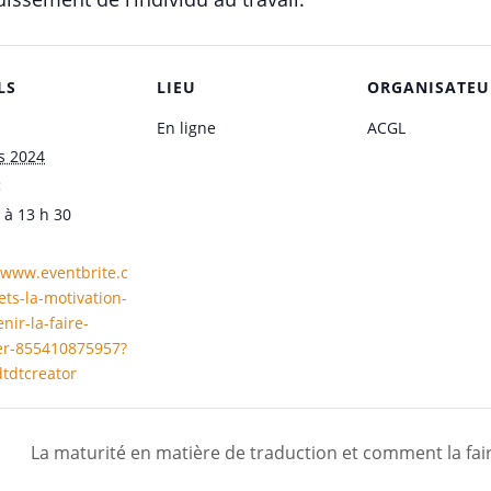
LS
LIEU
ORGANISATEU
En ligne
ACGL
s 2024
:
 à 13 h 30
/www.eventbrite.c
lets-la-motivation-
enir-la-faire-
ier-855410875957?
tdtcreator
La maturité en matière de traduction et comment la fai