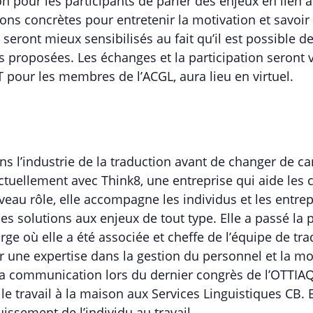
sion pour les participants de parler des enjeux en lien 
ns concrètes pour entretenir la motivation et savoir 
s seront mieux sensibilisés au fait qu’il est possible d
s proposées. Les échanges et la participation seront
T pour les membres de l’ACGL, aura lieu en virtuel.
ans l’industrie de la traduction avant de changer de 
actuellement avec Think8, une entreprise qui aide les
au rôle, elle accompagne les individus et les entre
des solutions aux enjeux de tout type. Elle a passé la 
arge où elle a été associée et cheffe de l’équipe de tra
r une expertise dans la gestion du personnel et la mo
 la communication lors du dernier congrès de l’OTTIA
 le travail à la maison aux Services Linguistiques CB. 
ssement de l’individu au travail.