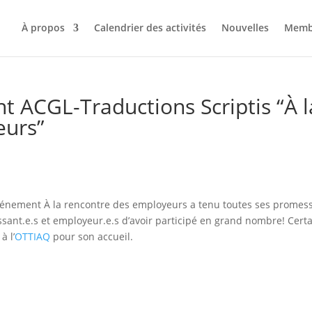
À propos
Calendrier des activités
Nouvelles
Memb
 ACGL-Traductions Scriptis “À l
eurs”
événement À la rencontre des employeurs a tenu toutes ses promes
issant.e.s et employeur.e.s d’avoir participé en grand nombre! Cert
à l’
OTTIAQ
pour son accueil.