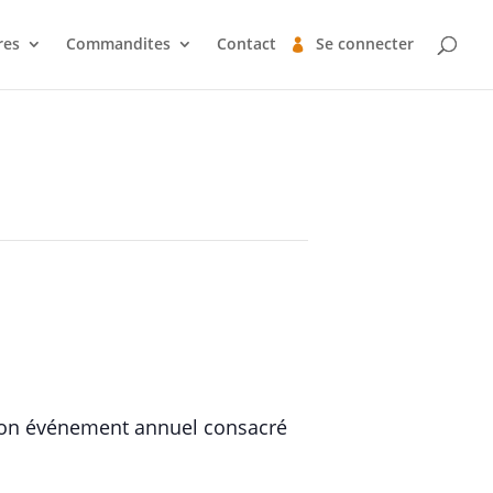
es
Commandites
Contact
Se connecter
à son événement annuel consacré