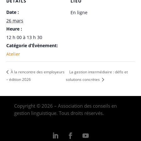
DÉTAILS
LIEU
Date :
En ligne
26 mars
Heure :
12 h 00 à 13 h 30
Catégorie d’Évènement:
Atelier
À la rencontre des employeurs
La gestion intermédiaire : défis et
– édition 2026
solutions concrètes
Copyright © 2026 – Association des conseils en
gestion linguistique. Tous droits réservés.